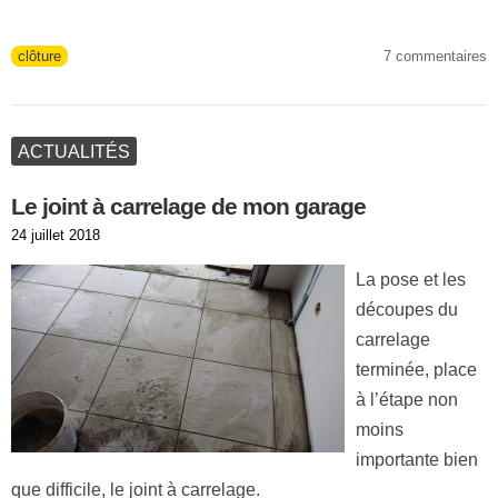
Tags
clôture
7 commentaires
ACTUALITÉS
Le joint à carrelage de mon garage
Publié
24 juillet 2018
le
La pose et les
découpes du
carrelage
terminée, place
à l’étape non
moins
importante bien
que difficile, le joint à carrelage.