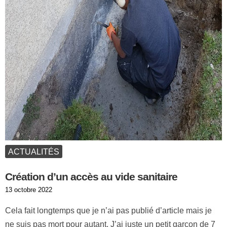
ACTUALITÉS
Création d’un accès au vide sanitaire
Publié
13 octobre 2022
le
Cela fait longtemps que je n’ai pas publié d’article mais je
ne suis pas mort pour autant. J’ai juste un petit garçon de 7