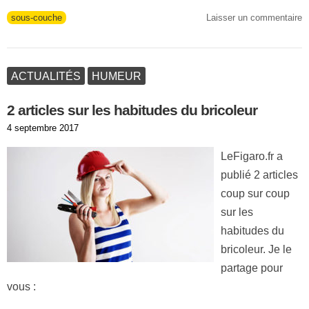
Tags
sous-couche
Laisser un commentaire
ACTUALITÉS
HUMEUR
2 articles sur les habitudes du bricoleur
Publié
4 septembre 2017
le
LeFigaro.fr a
publié 2 articles
coup sur coup
sur les
habitudes du
bricoleur. Je le
partage pour
vous :