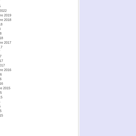
5
 2022
re 2019
re 2018
18
8
18
18
re 2017
17
7
17
17
2017
re 2016
16
16
16
e 2015
15
15
5
5
15
15