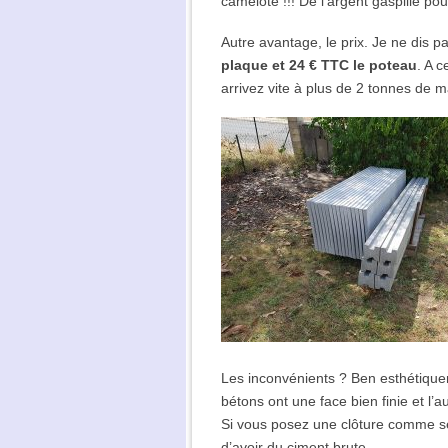
camelote !!! De l’argent gaspillé pou
Autre avantage, le prix. Je ne dis p
plaque et 24 € TTC le poteau
. A c
arrivez vite à plus de 2 tonnes de ma
Les inconvénients ? Ben esthétiqueme
bétons ont une face bien finie et l’a
Si vous posez une clôture comme sép
d’avoir du ciment brute.